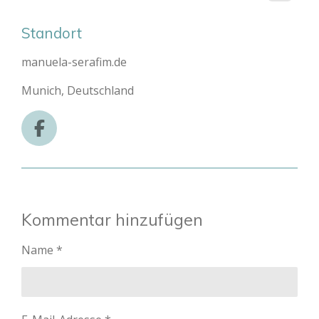
Standort
manuela-serafim.de
Munich, Deutschland
F
a
c
e
b
Kommentar hinzufügen
o
o
Name *
k