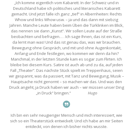
„Ich komme eigentlich vom Kabarett. In der Schweiz und in
Deutschland habe ich politisches und literarisches Kabarett
gemacht. Und jetzt falle ich ganz „tief“ in Albernheiten: Rechts
Whow und links Whow usw. – ja und das dann mit siebzig
Jahren. Manche Leute haben beim Üben die Türklinken im Blick,
das nennen sie dann „Kunst“. Wir sollen Leute auf der Straße
beobachten und befragen… . Ich sage Ihnen, das ist ein Kurs,
da lernt man was! Und das ist genau das, was wir brauchen.
Bewegung ohne Gespräch, und mit und ohne Augenkontakt,
Anfang und Ende festlegen, wo kommen wir denn da hin?
Manchmal, in der letzten Stunde kam es sogar zum Flirten. Ich
bleibe bei diesem Kurs. Satire ist auch ab und zu da, auf jeden
Fall „Theater“. Das nächste Stück spielt im Treppenhaus, seien
wir gespannt, was da passiert, mit Tanz und Bewegung, Musik –
Hauptsache nicht genormt – so machen wir das. Und was den
Druck angeht, ja Druck haben wir auch – wir müssen unser Ding
„in Druck“ bringen.“
Hugo
Ich bin ein sehr neugieriger Mensch und mich interessiert, wie
sich so ein Theaterstück entwickelt. Und ich habe an mir Seiten
entdeckt, von denen ich bisher nichts wusste.